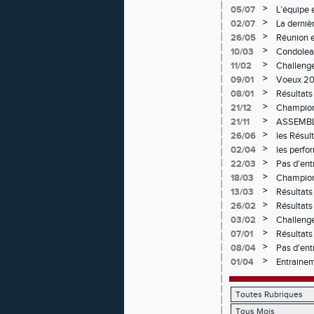
>
05/07
L’équipe e
samedis 
>
02/07
La derniè
>
26/05
Réunion e
>
10/03
Condolea
>
11/02
Challenge
>
09/01
Voeux 2
>
08/01
Résultats
>
21/12
Champion
>
21/11
ASSEMBL
>
26/06
les Résul
>
02/04
les perf
>
22/03
Pas d'ent
>
18/03
Championn
>
13/03
Résultats
>
26/02
Résultats
>
03/02
Challenge 
>
07/01
Résultats
>
08/04
Pas d'ent
>
01/04
Entrainem