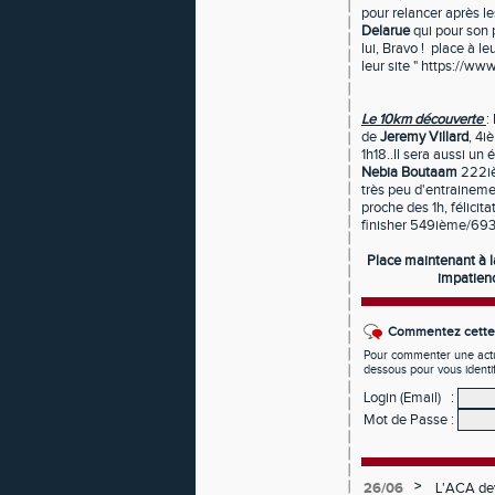
pour relancer après l
Delarue
qui pour son 
lui, Bravo ! place à le
leur site " https://w
Le 10km découverte
:
de
Jeremy Villard
, 4i
1h18..Il sera aussi u
Nebia Boutaam
222ièm
très peu d'entrainemen
proche des 1h, félicit
finisher 549ième/693 ; 
Place maintenant à l
impatienc
Commentez cette 
Pour commenter une actual
dessous pour vous identi
Login (Email)
:
Mot de Passe
:
>
26/06
L'ACA dev