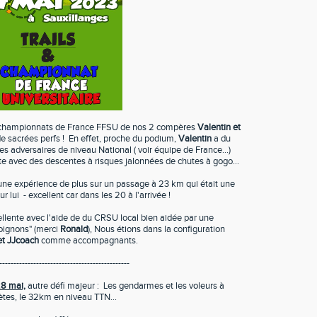
les championnats de France FFSU de nos 2 compères
Valentin et
 de sacrées perfs ! En effet, proche du podium,
Valentin
a du
es adversaires de niveau National ( voir équipe de France...)
te avec des descentes à risques jalonnées de chutes à gogo...
t une expérience de plus sur un passage à 23 km qui était une
 lui - excellent car dans les 20 à l'arrivée !
llente avec l'aide de du CRSU local bien aidée par une
 oignons" (merci
Ronald
), Nous étions dans la configuration
et JJcoach
comme accompagnants.
----------------------------------------------
8 mai,
autre défi majeur : Les gendarmes et les voleurs à
tes, le 32km en niveau TTN...