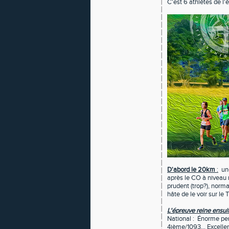
C'est 6 athlètes de l'
D'abord le 20km
:
une
après le CO à niveau n
prudent (trop?), normal
hâte de le voir sur le
L'épreuve reine ensui
National : Énorme pe
4ième/1093... Excellen