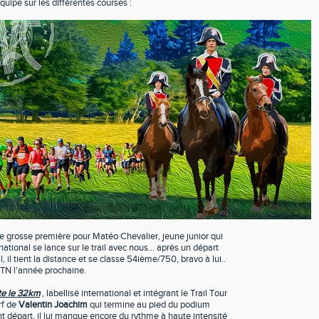
équipe sur les différentes courses :
 grosse première pour Matéo Chevalier, jeune junior qui
ational se lance sur le trail avec nous... après un départ
, il tient la distance et se classe 54ième/750, bravo à lui..
 TTN l'année prochaine.
te le 32km
, labellisé international et intégrant le Trail Tour
rf de
Valentin Joachim
qui termine au pied du podium
t départ, il lui manque encore du rythme à haute intensité