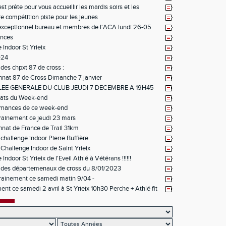
st prête pour vous accueillir les mardis soirs et les
pour la saison 2026 2027
re compétition piste pour les jeunes
xceptionnel bureau et membres de l'ACA lundi 26-05
nces
 Indoor St Yrieix
024
 des chpxt 87 de cross :
nat 87 de Cross Dimanche 7 janvier
EE GENERALE DU CLUB JEUDI 7 DECEMBRE A 19H45
tats du Week-end
ormances de ce week-end
rainement ce jeudi 23 mars
at de France de Trail 31km
 challenge indoor Pierre Buffière
 Challenge Indoor de Saint Yrieix
Indoor St Yrieix de l'Eveil Athlé à Vétérans !!!!!!
 des départemenaux de cross du 8/01/2023
rainement ce samedi matin 9/04 -
ent ce samedi 2 avril à St Yrieix 10h30 Perche + Athlé fit