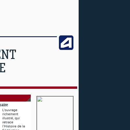
ENT
E
naire
L'ouvrage
richement
illustré, qui
retrace
l’Histoire de la