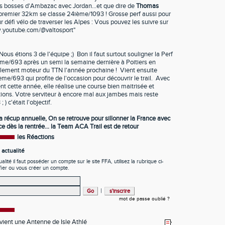
es bosses d'Ambazac avec Jordan...et que dire de
Thomas
premier 32km se classe 24ième/1093 ! Grosse perf aussi pour
ur défi vélo de traverser les Alpes : Vous pouvez les suivre sur
ww.youtube.com/@valtosport"
 Nous étions 3 de l'équipe ;) Bon il faut surtout souligner la Perf
ème/693 après un semi la semaine dernière à Poitiers en
n élement moteur du TTN l'année prochaine ! Vient ensuite
e/693 qui profite de l'occasion pour découvrir le trail. Avec
t cette année, elle réalise une course bien maitrisée et
ations. Votre serviteur à encore mal aux jambes mais reste
) c'était l'objectif.
a récup annuelle, On se retrouve pour sillonner la France avec
e dès la rentrée... la Team ACA Trail est de retour
les Réactions
actualité
ité il faut posséder un compte sur le site FFA, utilisez la rubrique ci-
fier ou vous créer un compte.
|
mot de passe oublié ?
ient une Antenne de Isle Athlé