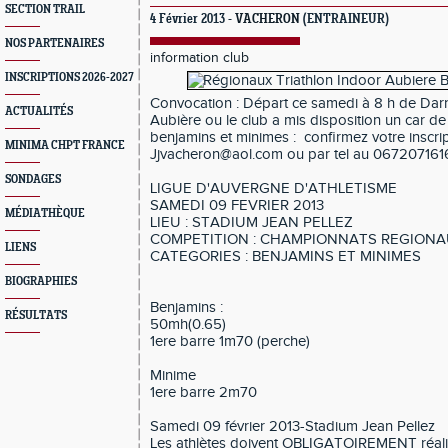
SECTION TRAIL
4 Février 2013 -
VACHERON
(ENTRAINEUR)
NOS PARTENAIRES
information club
INSCRIPTIONS 2026-2027
Convocation : Départ ce samedi à 8 h de Darn
ACTUALITÉS
Aubière ou le club a mis disposition un car de
benjamins et minimes : confirmez votre inscrip
MINIMA CHPT FRANCE
Jjvacheron@aol.com ou par tel au 067207161
SONDAGES
LIGUE D'AUVERGNE D'ATHLETISME
SAMEDI 09 FEVRIER 2013
MÉDIATHÈQUE
LIEU : STADIUM JEAN PELLEZ
COMPETITION : CHAMPIONNATS REGIONA
LIENS
CATEGORIES : BENJAMINS ET MINIMES
BIOGRAPHIES
Benjamins :
RÉSULTATS
50mh(0.65)
1ere barre 1m70 (perche)
Minime
1ere barre 2m70
Samedi 09 février 2013-Stadium Jean Pellez
Les athlètes doivent OBLIGATOIREMENT réalis