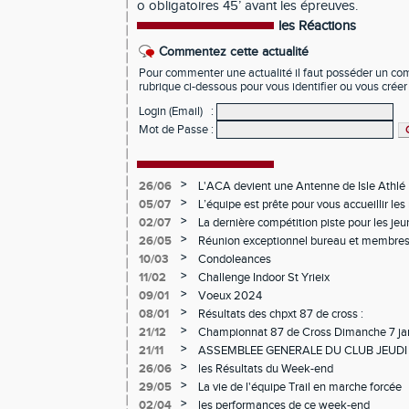
o obligatoires 45’ avant les épreuves.
les Réactions
Commentez cette actualité
Pour commenter une actualité il faut posséder un compt
rubrique ci-dessous pour vous identifier ou vous crée
Login (Email)
:
Mot de Passe
:
>
26/06
L'ACA devient une Antenne de Isle Athlé
>
05/07
L’équipe est prête pour vous accueillir les 
samedis pour la saison 2026 2027
>
02/07
La dernière compétition piste pour les je
>
26/05
Réunion exceptionnel bureau et membres
>
10/03
Condoleances
>
11/02
Challenge Indoor St Yrieix
>
09/01
Voeux 2024
>
08/01
Résultats des chpxt 87 de cross :
>
21/12
Championnat 87 de Cross Dimanche 7 ja
>
21/11
ASSEMBLEE GENERALE DU CLUB JEUDI
>
26/06
les Résultats du Week-end
>
29/05
La vie de l'équipe Trail en marche forcée
>
02/04
les performances de ce week-end