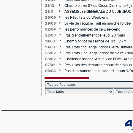
>
21/12
Championnat 87 de Cross Dimanche 7 ja
>
21/11
ASSEMBLEE GENERALE DU CLUB JEUDI
>
26/06
les Résultats du Week-end
>
29/05
La vie de l'équipe Trail en marche forcée
>
02/04
les performances de ce week-end
>
22/03
Pas d'entrainement ce jeudi 23 mars
>
18/03
Championnat de France de Trail 31km
>
13/03
Résultats challenge indoor Pierre Buffière
>
26/02
Résultats Challenge Indoor de Saint Yriei
>
03/02
Challenge Indoor St Yrieix de l'Eveil Athlé 
>
07/01
Résultats des départemenaux de cross d
>
08/04
Pas d'entrainement ce samedi matin 9/04