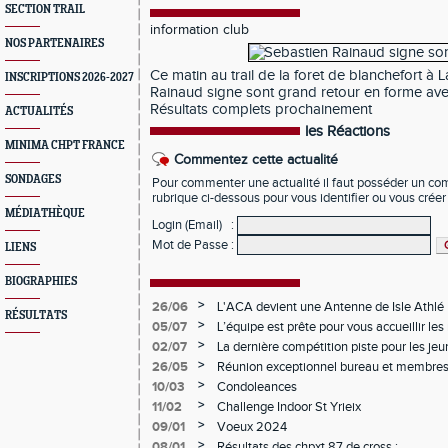
SECTION TRAIL
information club
NOS PARTENAIRES
Ce matin au trail de la foret de blanchefort à L
INSCRIPTIONS 2026-2027
Rainaud signe sont grand retour en forme avec 
Résultats complets prochainement
ACTUALITÉS
les Réactions
MINIMA CHPT FRANCE
Commentez cette actualité
SONDAGES
Pour commenter une actualité il faut posséder un compt
rubrique ci-dessous pour vous identifier ou vous crée
MÉDIATHÈQUE
Login (Email)
:
Mot de Passe
:
LIENS
BIOGRAPHIES
>
26/06
L'ACA devient une Antenne de Isle Athlé
RÉSULTATS
>
05/07
L’équipe est prête pour vous accueillir les 
samedis pour la saison 2026 2027
>
02/07
La dernière compétition piste pour les je
>
26/05
Réunion exceptionnel bureau et membres
>
10/03
Condoleances
>
11/02
Challenge Indoor St Yrieix
>
09/01
Voeux 2024
>
08/01
Résultats des chpxt 87 de cross :