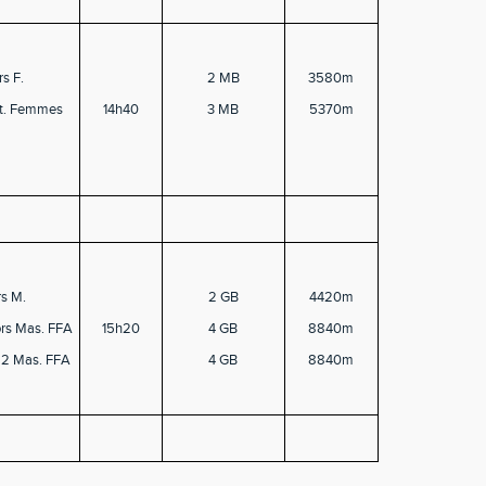
rs F.
2 MB
3580m
t.
Femmes
14h40
3 MB
5370m
rs M.
2 GB
4420m
ors Mas. FFA
15h20
4 GB
8840m
t 2 Mas. FFA
4 GB
8840m