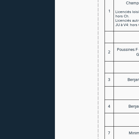
Champi
1
Licenciés lois
hors Ch.
Licenciés autr
JU à V4: hors
Poussines F 
2
3
Benja
4
Benja
7
Minim