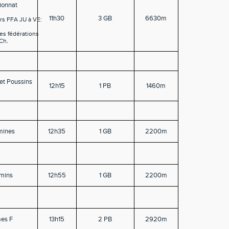
onnat
11h30
3 GB
6630m
irs FFA JU à VE:
es fédérations
 Ch
.
et Poussins
12h15
1 PB
1460m
G
mines
12h35
1 GB
2200m
mins
12h55
1 GB
2200m
es F
13h15
2 PB
2920m