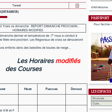
Tweet
d'Athlétisme.
N
(ENTRAINEUR)
PASS'SPORT
Pour faciliter
imanche dernier et température de -7° nous a conduit à
r le Wek-end prochain. Les Régionaux de cross se dérouleront
.
s enfants dans des batailles de boules de neige....
Les Horaires
modifiés
des Courses
orie
Heure
Parcours
Distance
LES ESPACES
et 4 M et F