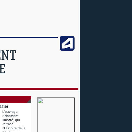
ENT
E
naire
L'ouvrage
richement
illustré, qui
retrace
l’Histoire de la