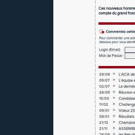
Ces nouveaux horaires 
compte du grand froid
Commentez cette 
Pour commenter une actual
dessous pour vous identi
Login (Email)
:
Mot de Passe
:
>
26/06
L'ACA dev
>
05/07
L’équipe e
samedis 
>
02/07
La derniè
>
26/05
Réunion e
>
10/03
Condolea
>
11/02
Challenge
>
09/01
Voeux 2
>
08/01
Résultats
>
21/12
Champion
>
21/11
ASSEMBL
>
26/06
les Résul