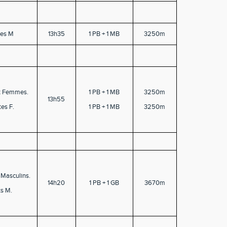
es M
13h35
1 PB + 1 MB
3250m
t Femmes.
1 PB + 1 MB
3250m
13h55
es F.
1 PB + 1 MB
3250m
 Masculins.
14h20
1 PB + 1 GB
3670m
s M.