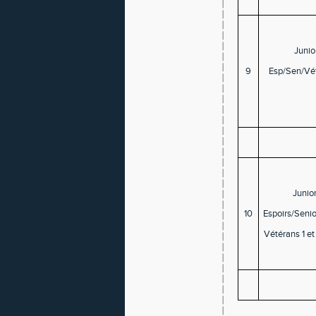
Junio
9
Esp/Sen/Vé
Junio
10
Espoirs/Seni
Vétérans 1 e