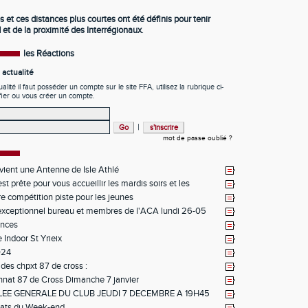
et ces distances plus courtes ont été définis pour tenir
 et de la proximité des Interrégionaux
.
les Réactions
actualité
ité il faut posséder un compte sur le site FFA, utilisez la rubrique ci-
fier ou vous créer un compte.
|
mot de passe oublié ?
ient une Antenne de Isle Athlé
st prête pour vous accueillir les mardis soirs et les
pour la saison 2026 2027
re compétition piste pour les jeunes
xceptionnel bureau et membres de l'ACA lundi 26-05
nces
 Indoor St Yrieix
024
 des chpxt 87 de cross :
nat 87 de Cross Dimanche 7 janvier
EE GENERALE DU CLUB JEUDI 7 DECEMBRE A 19H45
tats du Week-end