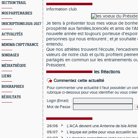
SECTION TRAIL
information club
NOS PARTENAIRES
Je tiens à présenter tous mes vœux de bonheu
INSCRIPTIONS 2026-2027
prospérité aux familles,licenciés et amis de l'A
nouvelle année est toujours porteuse d'espoir 
ACTUALITÉS
personnes qui nous entourent ; et je souhaite
entendu.
MINIMA CHPT FRANCE
Que nos athlètes trouvent l'écoute, l'encadremen
valeurs de notre club et qu'ils profitent ple
SONDAGES
partagés en commun sur les entrainements ou 
Président.
MÉDIATHÈQUE
les Réactions
LIENS
Commentez cette actualité
BIOGRAPHIES
Pour commenter une actualité il faut posséder un compt
rubrique ci-dessous pour vous identifier ou vous crée
RÉSULTATS
Login (Email)
:
Mot de Passe
:
>
26/06
L'ACA devient une Antenne de Isle Athlé
>
05/07
L’équipe est prête pour vous accueillir les 
samedis pour la saison 2026 2027
>