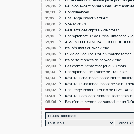
02/07
La dernière compétition piste pour les je
>
26/05
Réunion exceptionnel bureau et membres
>
10/03
Condoleances
>
11/02
Challenge Indoor St Yrieix
>
09/01
Voeux 2024
>
08/01
Résultats des chpxt 87 de cross :
>
21/12
Championnat 87 de Cross Dimanche 7 ja
>
21/11
ASSEMBLEE GENERALE DU CLUB JEUDI
>
26/06
les Résultats du Week-end
>
29/05
La vie de l'équipe Trail en marche forcée
>
02/04
les performances de ce week-end
>
22/03
Pas d'entrainement ce jeudi 23 mars
>
18/03
Championnat de France de Trail 31km
>
13/03
Résultats challenge indoor Pierre Buffière
>
26/02
Résultats Challenge Indoor de Saint Yriei
>
03/02
Challenge Indoor St Yrieix de l'Eveil Athlé 
>
07/01
Résultats des départemenaux de cross d
>
08/04
Pas d'entrainement ce samedi matin 9/04