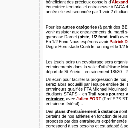
bénéficiant des précieux conseils d'
Alexand
éducatrice territorial et entraineuse à l'ACA
année elle est secondée par 1 voir 2 étudian
Pour les
autres catégories
(à partir des
BE,
venir assister aux entrainements du mardi soi
gymnase Darnet (
piste, 1/2 fond, trail
) av
En 1/2 Fond Nous espérons avoir
Patrick 
Degré Hors stade Coah le running et le 1/2 
Les jeudis soirs un covoiturage sera organi
entrainements dans la salle d’athlétisme Ma
départ de St Yrieix - entrainement 18h30 - 
Un écrin pour faciliter la progression de nos
serez alors accueilli par l'équipe entière de I
entraineurs qualifiés FFA Michael Moulinard
étudiants STAPS - en Trail
vous pourrez 
entrainer
avec
Julien FORT
(Prof EPS STA
entraineur fédéral)...
Des
plans d'entraînement à distance
sont
certains de nos athlètes en fonction de leur
proposés par des entraineurs expérimentés et 
correspond à ses besoins et est adapté à s