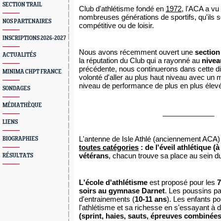
SECTION TRAIL
Club d'athlétisme fondé en
1972
, l'ACA a vu
nombreuses générations de sportifs, qu'ils so
NOS PARTENAIRES
compétitive ou de loisir.
INSCRIPTIONS 2026-2027
Nous avons récemment ouvert une
section 
ACTUALITÉS
la réputation du Club qui a rayonné au
nivea
précédente, nous continuerons dans cette
d
MINIMA CHPT FRANCE
volonté d'aller au plus haut niveau avec un m
niveau de performance de plus en plus élev
SONDAGES
MÉDIATHÈQUE
_____________
LIENS
L'antenne de Isle Athlé (anciennement ACA) 
BIOGRAPHIES
toutes catégories
: de l'éveil athlétique (
vétérans
, chacun trouve sa place au sein d
RÉSULTATS
L'école d'athlétisme
est proposé pour les
7
soirs au gymnase Darne
t
. Les poussins p
d'entrainements (
10-11 ans
). Les enfants po
l'athlétisme et sa richesse en s'essayant à d
(sprint, haies, sauts, épreuves combinées,